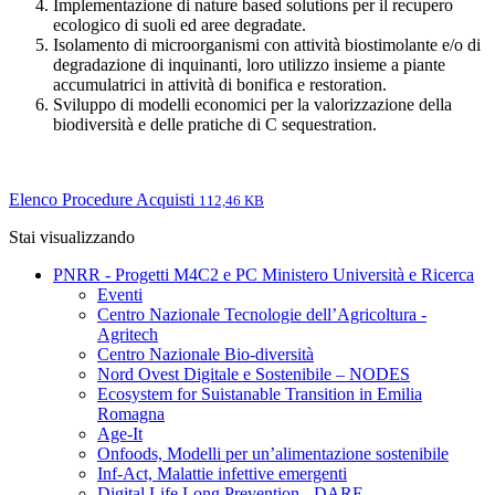
Implementazione di nature based solutions per il recupero
ecologico di suoli ed aree degradate.
Isolamento di microorganismi con attività biostimolante e/o di
degradazione di inquinanti, loro utilizzo insieme a piante
accumulatrici in attività di bonifica e restoration.
Sviluppo di modelli economici per la valorizzazione della
biodiversità e delle pratiche di C sequestration.
Elenco Procedure Acquisti
112,46 KB
Stai visualizzando
PNRR - Progetti M4C2 e PC Ministero Università e Ricerca
Eventi
Centro Nazionale Tecnologie dell’Agricoltura -
Agritech
Centro Nazionale Bio-diversità
Nord Ovest Digitale e Sostenibile – NODES
Ecosystem for Suistanable Transition in Emilia
Romagna
Age-It
Onfoods, Modelli per un’alimentazione sostenibile
Inf-Act, Malattie infettive emergenti
Digital Life Long Prevention - DARE