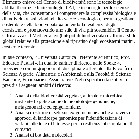
Elemento chiave del Centro di biodiversità sono le tecnologie
abilitanti come le biotecnologie, l’AI, le tecnologie per le scienze
della vita, che consentono di comprendere la complessità biologica e
di individuare soluzioni ad alto valore tecnologico, per una gestione
sostenibile della biodiversità garantendo la resilienza degli
ecosistemi e promuovendo uno stile di vita più sostenibile. Il Centro
si focalizza sul Mediterraneo (hotspot di biodiversità) e affronta sfide
globali relative alla protezione e al ripristino degli ecosistemi marini,
costieri e terrestri.
In tale contesto, l’Università Cattolica ˗ referente scientifico, Prof.
Edoardo Puglisi ˗, in quanto partner di ricerca nello Spoke 4,
interviene con un gruppo multidisciplinare afferente alla Facoltà di
Scienze Agrarie, Alimentari e Ambientali e alla Facoltà di Scienze
Bancarie, Finanziarie e Assicurative. Nello specifico tale attività
presidia i seguenti ambiti di ricerca:
Analisi della biodiversità vegetale, animale e microbica
mediante l’applicazione di metodologie genomiche,
metagenomiche ed epigenomiche.
Analisi di «firme di selezione» genomiche anche attraverso
approcci di landscape genomics per l’identificazione di
varianti alleliche di interesse per la resilienza ai cambiamenti
climatici.
Analisi di big data molecolari.