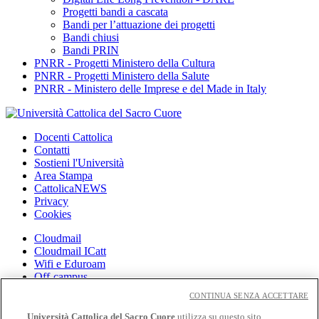
Progetti bandi a cascata
Bandi per l’attuazione dei progetti
Bandi chiusi
Bandi PRIN
PNRR - Progetti Ministero della Cultura
PNRR - Progetti Ministero della Salute
PNRR - Ministero delle Imprese e del Made in Italy
Docenti Cattolica
Contatti
Sostieni l'Università
Area Stampa
CattolicaNEWS
Privacy
Cookies
Cloudmail
Cloudmail ICatt
Wifi e Eduroam
Off-campus
Intranet
CONTINUA SENZA ACCETTARE
Biblioteca
Università Cattolica del Sacro Cuore
utilizza su questo sito