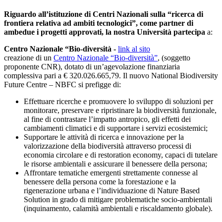
Riguardo all’istituzione di Centri Nazionali sulla “ricerca di
frontiera relativa ad ambiti tecnologici”, come partner di
ambedue i progetti approvati, la nostra Università partecipa
a:
Centro Nazionale “Bio-diversità -
link al sito
creazione di un
Centro Nazionale “Bio-diversità”
, (soggetto
proponente CNR), dotato di un’agevolazione finanziaria
complessiva pari a € 320.026.665,79. Il nuovo National Biodiversity
Future Centre – NBFC si prefigge di:
Effettuare ricerche e promuovere lo sviluppo di soluzioni per
monitorare, preservare e ripristinare la biodiversità funzionale,
al fine di contrastare l’impatto antropico, gli effetti dei
cambiamenti climatici e di supportare i servizi ecosistemici;
Supportare le attività di ricerca e innovazione per la
valorizzazione della biodiversità attraverso processi di
economia circolare e di restoration economy, capaci di tutelare
le risorse ambientali e assicurare il benessere della persona;
Affrontare tematiche emergenti strettamente connesse al
benessere della persona come la forestazione e la
rigenerazione urbana e l’individuazione di Nature Based
Solution in grado di mitigare problematiche socio-ambientali
(inquinamento, calamità ambientali e riscaldamento globale).