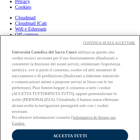
Privacy
Cookies
Cloudmail
Cloudmail ICatt
Wifi e Eduroam
Off-campus
Intranet
CONTINUA SENZA ACCETTARE
Biblioteca
Università Cattolica del Sacro Cuore
utilizza su questo sito
Librerie
cookie tecnici necessari per il suo funzionamento (finalizzati a
EduCatt
consentire la fruizione dei nostri servizi, ottimizzare l'esperienza
CV Online
utente) e, ove si presti il consenso, cookie ed altri strumenti di
Albo Fornitori
tracciamento e di profilazione (finalizzati a elaborare statistiche
Bandi e Gare
e comunicazioni mirate a proporre servizi in linea con le tue
Verifica certificati e autocertificazioni
preferenze). Puoi fornire/negare il consenso a tutti i cookie
(ACCETTA TUTTI/RIFIUTA TUTTI), oppure personalizzare le
Seguici su:
scelte (PERSONALIZZA). Chiudendo il banner senza effettuare
alcuna scelta la navigazione proseguirà solo con i cookie
Seguici su Facebook
necessari.
Seguici su 𝕏
Seguici su Linkedin
Per ulteriori informazioni consulta l'
informativa di Ateneo sui
Seguici su Youtube
Cookie.
Seguici su Instagram
ACCETTA TUTTI
© Università Cattolica del Sacro Cuore - Largo A. Gemelli 1, 20123