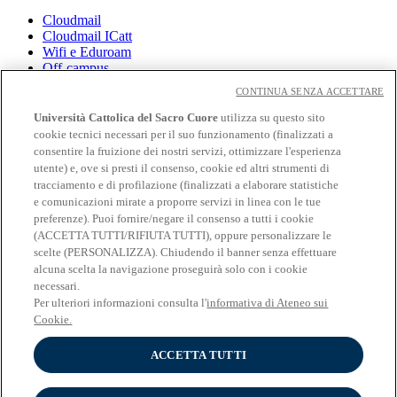
Cloudmail
Cloudmail ICatt
Wifi e Eduroam
Off-campus
Intranet
CONTINUA SENZA ACCETTARE
Biblioteca
Università Cattolica del Sacro Cuore
utilizza su questo sito
Librerie
cookie tecnici necessari per il suo funzionamento (finalizzati a
EduCatt
consentire la fruizione dei nostri servizi, ottimizzare l'esperienza
CV Online
utente) e, ove si presti il consenso, cookie ed altri strumenti di
Albo Fornitori
tracciamento e di profilazione (finalizzati a elaborare statistiche
Bandi e Gare
e comunicazioni mirate a proporre servizi in linea con le tue
Verifica certificati e autocertificazioni
preferenze). Puoi fornire/negare il consenso a tutti i cookie
(ACCETTA TUTTI/RIFIUTA TUTTI), oppure personalizzare le
Seguici su:
scelte (PERSONALIZZA). Chiudendo il banner senza effettuare
alcuna scelta la navigazione proseguirà solo con i cookie
Seguici su Facebook
necessari.
Seguici su 𝕏
Seguici su Linkedin
Per ulteriori informazioni consulta l'
informativa di Ateneo sui
Seguici su Youtube
Cookie.
Seguici su Instagram
ACCETTA TUTTI
© Università Cattolica del Sacro Cuore - Largo A. Gemelli 1, 20123
Milano - PI 02133120150