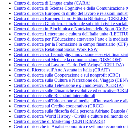
Centro di ricerca di Lingua araba (CARA)
Centro di ricerca di Scienze Cognitive e della Comunicazione
Centro di ricerca Europeo di diritto del lavoro e relazioni indus
Centro di ricerca Europeo Libro Editoria Biblioteca (CRELEB)
Centro di ricerca Giuridico-istituzionale sui diritti civili e soci
Centro di ricerca in Biochimica e Nutrizione dello Sport (Cri
Centro di ricerca Letteratura e cultura dell'Italia unita (LETIT
Centro di ricerca per l’Educazione attraverso l’arte e la mediaz
Centro di ricerca per la Formazione in campo finanziario (CFF)
Centro di ricerca Relational Social Work RSW
Centro di ricerca su Tecnologie, innovazione e servizi finanzia
Centro di ricerca sui Media e la comunicazione (OSSCOM)
Centro di ricerca sul Lavoro “Carlo Dell’Aringa” (CRILDA)
Centro di Ricerca sull’Arte Astratta in Italia (CRAIT)
Centro di ricerca sulla Cooperazione e sul nonprofit (CRC)
Centro di ricerca sulla Cultura e Narrazione del Viaggio (CEN
Centro di ricerca sulla Televisione e gli audiovisivi (CERTA)
Centro di ricerca sulle Dinamiche evolutive ed educative (CRId
Centro di ricerca sulle Relazioni interculturali
Centro di ricerca sull'Educazione ai media, all'innovazione e 
Centro di ricerca sul Credito cooperativo (CRCC)
Centro di ricerca sulla filosofia della persona Adriano Bausola
Centro di ricerca World History - Civiltà e culture nel mond
Centro di ricerche di Marketing (CENTRIMARK)
Centro di ricerche in Analisi economica e sviluppo economic