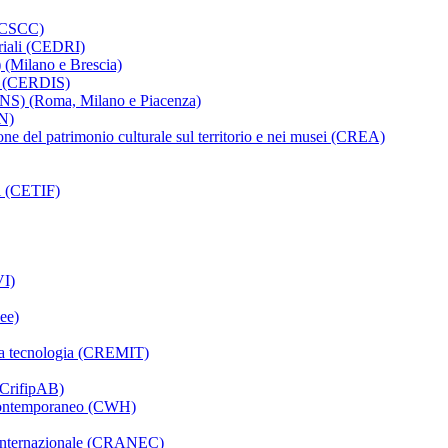
 (CSCC)
triali (CEDRI)
 (Milano e Brescia)
ali (CERDIS)
BeNS) (Roma, Milano e Piacenza)
UN)
ione del patrimonio culturale sul territorio e nei musei (CREA)
ri (CETIF)
VI)
ee)
alla tecnologia (CREMIT)
 (CrifipAB)
o contemporaneo (CWH)
o internazionale (CRANEC)