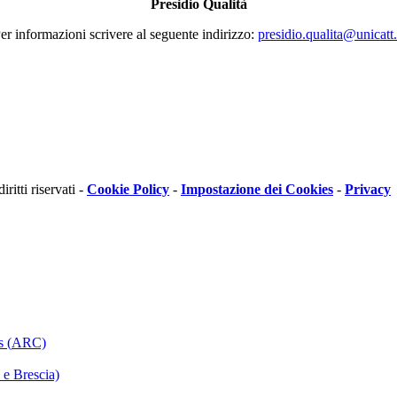
Presidio Qualità
er informazioni scrivere al seguente indirizzo:
presidio.qualita@unicatt.
itti riservati -
Cookie Policy
-
Impostazione dei Cookies
-
Privacy
s (
ARC)
 e Brescia)