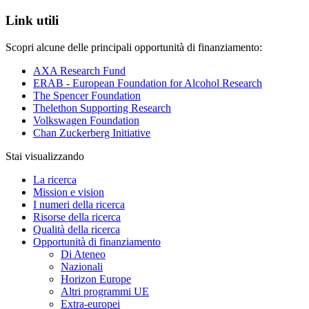
Link utili
Scopri alcune delle principali opportunità di finanziamento:
AXA Research Fund
ERAB - European Foundation for Alcohol Research
The Spencer Foundation
Thelethon Supporting Research
Volkswagen Foundation
Chan Zuckerberg Initiative
Stai visualizzando
La ricerca
Mission e vision
I numeri della ricerca
Risorse della ricerca
Qualità della ricerca
Opportunità di finanziamento
Di Ateneo
Nazionali
Horizon Europe
Altri programmi UE
Extra-europei