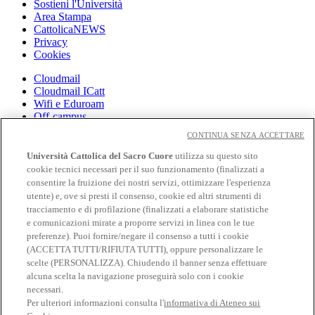
Sostieni l'Università
Area Stampa
CattolicaNEWS
Privacy
Cookies
Cloudmail
Cloudmail ICatt
Wifi e Eduroam
Off-campus
Intranet
CONTINUA SENZA ACCETTARE
Biblioteca
Università Cattolica del Sacro Cuore
utilizza su questo sito
Librerie
cookie tecnici necessari per il suo funzionamento (finalizzati a
EduCatt
consentire la fruizione dei nostri servizi, ottimizzare l'esperienza
CV Online
utente) e, ove si presti il consenso, cookie ed altri strumenti di
Albo Fornitori
tracciamento e di profilazione (finalizzati a elaborare statistiche
Bandi e Gare
e comunicazioni mirate a proporre servizi in linea con le tue
Verifica certificati e autocertificazioni
preferenze). Puoi fornire/negare il consenso a tutti i cookie
(ACCETTA TUTTI/RIFIUTA TUTTI), oppure personalizzare le
Seguici su:
scelte (PERSONALIZZA). Chiudendo il banner senza effettuare
alcuna scelta la navigazione proseguirà solo con i cookie
Seguici su Facebook
necessari.
Seguici su 𝕏
Seguici su Linkedin
Per ulteriori informazioni consulta l'
informativa di Ateneo sui