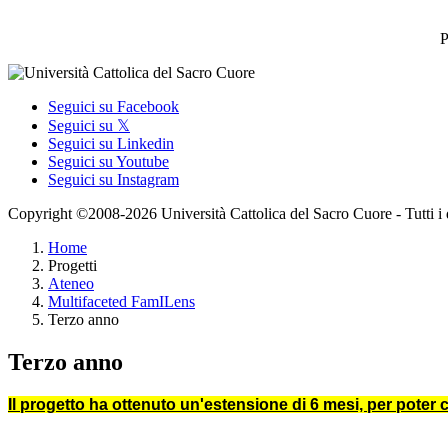
P
Seguici su Facebook
Seguici su 𝕏
Seguici su Linkedin
Seguici su Youtube
Seguici su Instagram
Copyright ©2008-2026 Università Cattolica del Sacro Cuore - Tutti i dir
Home
Progetti
Ateneo
Multifaceted FamILens
Terzo anno
Terzo anno
Il progetto ha ottenuto un'estensione di 6 mesi, per poter c