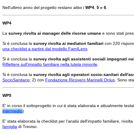
Nell'ultimo anno del progetto restano attivi i
WP4
,
5
e
6
.
WP4
La
survey rivolta ai manager delle risorse umane
e sono stati prese
Si è conclusa la
survey rivolta ai mediatori familiari
con 220 risponde
una checklist a partire dal modello FamILens
.
Si è conclusa la
survey rivolta agli assistenti sociali impegnati nel
Riflettere sull'impatto familiare nella tutela minorile
.
Si è conclusa la
survey rivolta agli operatori socio-sanitari dell'a
SocioSanitario
; 2) con
Fondazione Ricovero Marinelli Onlus
. Sono sta
WP5
E' in corso il sottoprogetto in cui è stata elaborata e attualmente tes
intermedio
)
E' stata elaborata la checklist per l'analsi dell'impatto familiare, rivol
famiglia
di Treviso.