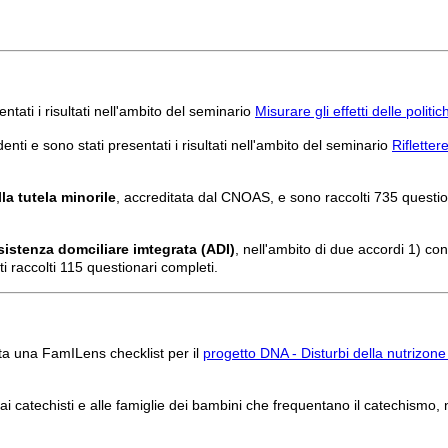
ntati i risultati nell'ambito del seminario
Misurare gli effetti delle poli
nti e sono stati presentati i risultati nell'ambito del seminario
Rifletter
la tutela minorile
, accreditata dal CNOAS, e sono raccolti 735 question
ssistenza domciliare imtegrata (ADI)
, nell'ambito di due accordi 1) co
ti raccolti 115 questionari completi.
tata una FamILens checklist per il
progetto DNA - Disturbi della nutrizone
ta ai catechisti e alle famiglie dei bambini che frequentano il catechismo,