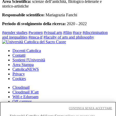
Area Scientifica:
scienze dell’antichità, filologico-letterarie e
storico-artistiche
Responsabile scientifico:
Mariagrazia Fanchi
Periodo di svolgimento della ricerca:
2020 - 2022
#gender studies
#women
#visual arts
#film
#race
#discrimination
and inequalities
#msca-if
#faculty of arts and philosophy
Docenti Cattolica
Contatti
Sostieni l'Università
Area Stampa
CattolicaNEWS
Privacy
Cookies
Cloudmail
Cloudmail ICatt
Wifi e Eduroam
Off-campus
Intranet
CONTINUA SENZA ACCETTARE
Biblioteca
Università Cattolica del Sacro Cuore
utilizza su questo sito