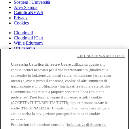
Sostieni l'Università
Area Stampa
CattolicaNEWS
Privacy
Cookies
Cloudmail
Cloudmail ICatt
Wifi e Eduroam
Off-campus
Intranet
CONTINUA SENZA ACCETTARE
Biblioteca
Università Cattolica del Sacro Cuore
utilizza su questo sito
Librerie
cookie tecnici necessari per il suo funzionamento (finalizzati a
EduCatt
consentire la fruizione dei nostri servizi, ottimizzare l'esperienza
CV Online
utente) e, ove si presti il consenso, cookie ed altri strumenti di
Albo Fornitori
tracciamento e di profilazione (finalizzati a elaborare statistiche
Bandi e Gare
e comunicazioni mirate a proporre servizi in linea con le tue
Verifica certificati e autocertificazioni
preferenze). Puoi fornire/negare il consenso a tutti i cookie
(ACCETTA TUTTI/RIFIUTA TUTTI), oppure personalizzare le
Seguici su:
scelte (PERSONALIZZA). Chiudendo il banner senza effettuare
Seguici su Facebook
alcuna scelta la navigazione proseguirà solo con i cookie
Seguici su 𝕏
necessari.
Seguici su Linkedin
Per ulteriori informazioni consulta l'
informativa di Ateneo sui