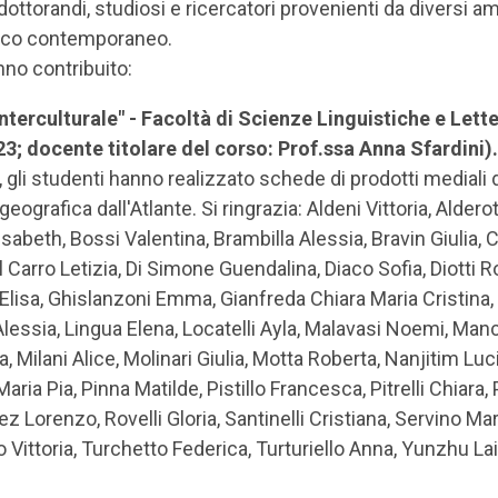
, dottorandi, studiosi e ricercatori provenienti da diversi a
pico contemporaneo.
nno contribuito:
terculturale" - Facoltà di Scienze Linguistiche e Lette
3; docente titolare del corso: Prof.ssa Anna Sfardini).
, gli studenti hanno realizzato schede di prodotti mediali d
geografica dall'Atlante. Si ringrazia: Aldeni Vittoria, Alderott
lisabeth, Bossi Valentina, Brambilla Alessia, Bravin Giulia,
el Carro Letizia, Di Simone Guendalina, Diaco Sofia, Diot
 Elisa, Ghislanzoni Emma, Gianfreda Chiara Maria Cristina, G
 Alessia, Lingua Elena, Locatelli Ayla, Malavasi Noemi, M
, Milani Alice, Molinari Giulia, Motta Roberta, Nanjitim L
ria Pia, Pinna Matilde, Pistillo Francesca, Pitrelli Chiara, 
z Lorenzo, Rovelli Gloria, Santinelli Cristiana, Servino Mar
 Vittoria, Turchetto Federica, Turturiello Anna, Yunzhu La