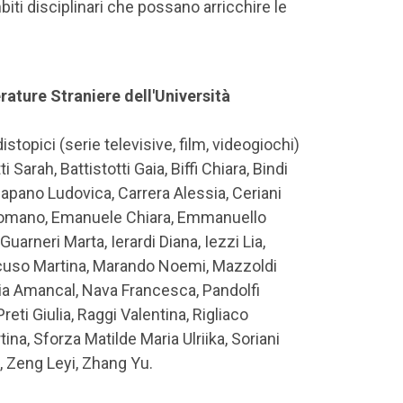
mbiti disciplinari che possano arricchire le
rature Straniere dell'Università
istopici (serie televisive, film, videogiochi)
i Sarah, Battistotti Gaia, Biffi Chiara, Bindi
 Capano Ludovica, Carrera Alessia, Ceriani
ti Romano, Emanuele Chiara, Emmanuello
uarneri Marta, Ierardi Diana, Iezzi Lia,
ancuso Martina, Marando Noemi, Mazzoldi
ucia Amancal, Nava Francesca, Pandolfi
Preti Giulia, Raggi Valentina, Rigliaco
tina, Sforza Matilde Maria Ulriika, Soriani
i, Zeng Leyi, Zhang Yu.