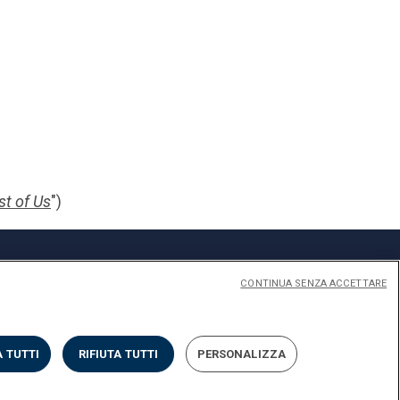
st of Us
")
CONTINUA SENZA ACCETTARE
Privacy
Cookies
Impostazione dei Cookies
 TUTTI
RIFIUTA TUTTI
PERSONALIZZA