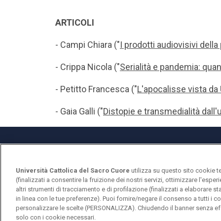
ARTICOLI
- Campi Chiara ("
I prodotti audiovisivi della
- Crippa Nicola ("
Serialità e pandemia: quan
- Petitto Francesca ("
L'apocalisse vista da
- Gaia Galli ("
Distopie e transmedialità dall'u
Università Cattolica del Sacro Cuore
utilizza su questo sito cookie t
Università Cattolica del Sacro Cuore
(finalizzati a consentire la fruizione dei nostri servizi, ottimizzare l'espe
Largo A. Gemelli, 1 - 20123 Milano
altri strumenti di tracciamento e di profilazione (finalizzati a elaborare 
in linea con le tue preferenze). Puoi fornire/negare il consenso a tutti 
personalizzare le scelte (PERSONALIZZA). Chiudendo il banner senza eff
solo con i cookie necessari.