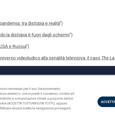
 pandemia: tra distopia e realtà
")
do la distopia è fuori dagli schermi
")
 USA e Russia
")
niverso videoludico alla serialità televisiva: il caso
The La
ecnici necessari per il suo funzionamento
rienza utente) e, ove si presti il consenso, cookie ed
statistiche e comunicazioni mirate a proporre servizi
ACCETTA
i cookie (ACCETTA TUTTI/RIFIUTA TUTTI), oppure
ettuare alcuna scelta la navigazione proseguirà